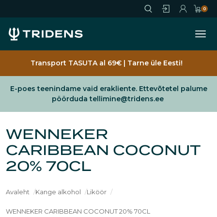
Jäta vahele
0
Ava
Sisene
Registreeru
Ostukorv
Transport TASUTA al 69€ | Tarne üle Eesti!
E-poes teenindame vaid erakliente. Ettevõtetel palume
pöörduda tellimine@tridens.ee
WENNEKER
CARIBBEAN COCONUT
20% 70CL
Avaleht
Kange alkohol
Liköör
WENNEKER CARIBBEAN COCONUT 20% 70CL