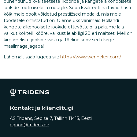
pühendunud kvaliteetsete likööride ja kangete alkohoolsete
jookide tootmisele ja müügile. Seda kvaliteeti näitavad hästi
kõik meie poolt võidetud prestiižsed medalid, mis meie
toodetele omistatud on. Oleme üks vanimaid Hollandi
kangete alkohoolsete jookide ettevõtteid ja pakume laia
valikut kokteililikööre, valikust leiab ligi 20 eri maitset. Meil on
kirg imeliste jookide vastu ja tõeline soov seda kirge
maailmaga jagada!
Lähemalt saab lugeda siit:
https://www.wenneker.com/
Kontakt ja klienditugi
AS Tridens, Sepise 7, Tallinn 11415, Eesti
epood@tridens.ee