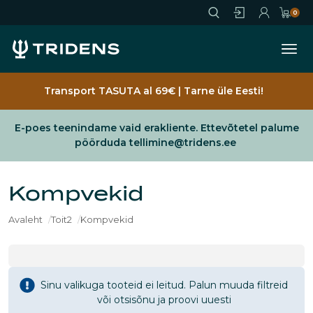
Jäta vahele
0
Ava
Sisene
Registreeru
Ostukorv
Transport TASUTA al 69€ | Tarne üle Eesti!
E-poes teenindame vaid erakliente. Ettevõtetel palume
pöörduda tellimine@tridens.ee
Kompvekid
Avaleht
Toit2
Kompvekid
Sinu valikuga tooteid ei leitud. Palun muuda filtreid
või otsisõnu ja proovi uuesti