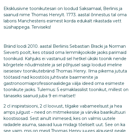
Eksklusiivne toonikutesari on loodud Saksamaal, Berlinis ja
saanud nime Thomas Henrylt. 1773. aastal õnnestus tal oma
laboris Manchesteris esimest korda edukalt rikastada vett
süsihappega. Terviseks!
Bränd loodi 2010. aastal Berliinis Sebastian Bracki ja Norman
Sieverti poolt, kes otsisid oma lemmikjookide jaoks parimaid
toonikuid. Kahjuks ei vastanud sel hetkel ükski toonik nende
kõrgetele nõudmistele ja sel põhjusel saigi loodud imeline
iseseisev toonikutebränd Thomas Henry. Ilma pikema jututa
töötasid nad koostöös juhtivate baarmenite ja
gastronoomiaprofessionaalidega välja ideed oma esimeste
toonikute jaoks. Tulemus: 5 esmaklassilist toonikut, millest on
tänaseks saanud juba 9 eri maitset!
2 cl inspiratsiooni, 2 cl loovust, tilgake vabameelsust ja hea
amps julgust – need on mitmekesise ja värvika baarikultuuri
koostisosad. Sest ainult inimesed, kes on valmis uutele
radadele asuma, saavad luua midagi tõeliselt uut. See on ka
see vaim, mis on meid Thomas Henry juures algusest peale