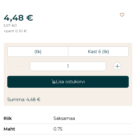
4,48 €
5,97 €
/
l
+
pant
0,10 €
Ühik
(tk)
Kast
6
(tk)
Lisa ostukorvi
Summa: 4,48 €
Riik
Saksamaa
Maht
0.75