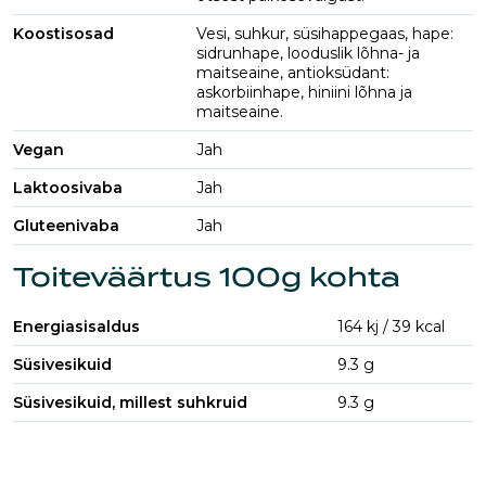
Koostisosad
Vesi, suhkur, süsihappegaas, hape:
sidrunhape, looduslik lõhna- ja
maitseaine, antioksüdant:
askorbiinhape, hiniini lõhna ja
maitseaine.
Vegan
Jah
Laktoosivaba
Jah
Gluteenivaba
Jah
Toiteväärtus 100g kohta
Energiasisaldus
164
kj
/
39
kcal
Süsivesikuid
9.3
g
Süsivesikuid, millest suhkruid
9.3
g