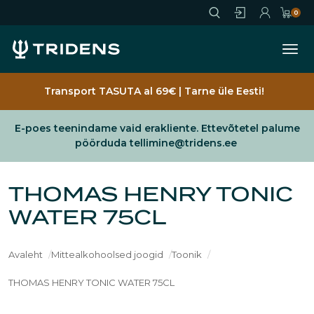
Jäta vahele
0
Ava
Sisene
Registreeru
Ostukorv
Transport TASUTA al 69€ | Tarne üle Eesti!
E-poes teenindame vaid erakliente. Ettevõtetel palume
pöörduda tellimine@tridens.ee
THOMAS HENRY TONIC
WATER 75CL
Avaleht
Mittealkohoolsed joogid
Toonik
THOMAS HENRY TONIC WATER 75CL