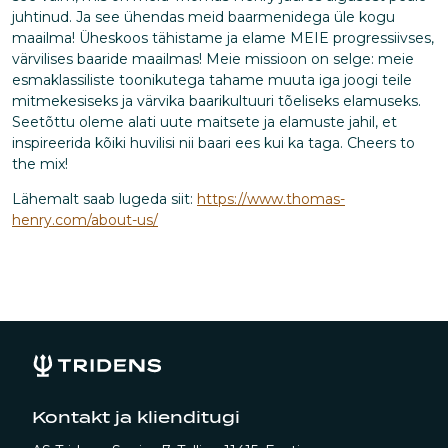
juhtinud. Ja see ühendas meid baarmenidega üle kogu
maailma! Üheskoos tähistame ja elame MEIE progressiivses,
värvilises baaride maailmas! Meie missioon on selge: meie
esmaklassiliste toonikutega tahame muuta iga joogi teile
mitmekesiseks ja värvika baarikultuuri tõeliseks elamuseks.
Seetõttu oleme alati uute maitsete ja elamuste jahil, et
inspireerida kõiki huvilisi nii baari ees kui ka taga. Cheers to
the mix!
Lähemalt saab lugeda siit:
https://www.thomas-
henry.com/about-us/
Kontakt ja klienditugi