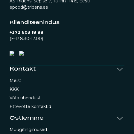
AS Tridens, Sepise 7, Tallinn 11415, Eesti
epood@tridens.ee
Klienditeenindus
+372 603 18 88
(E-R 8.30-17.00)
Kontakt
Meist
KKK
Võta ühendust
Ettevõtte kontaktid
Ostlemine
Müügitingimused