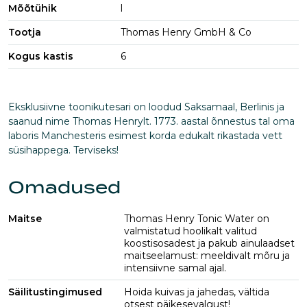
Mõõtühik
l
Tootja
Thomas Henry GmbH & Co
Kogus kastis
6
Eksklusiivne toonikutesari on loodud Saksamaal, Berlinis ja
saanud nime Thomas Henrylt. 1773. aastal õnnestus tal oma
laboris Manchesteris esimest korda edukalt rikastada vett
süsihappega. Terviseks!
Omadused
Maitse
Thomas Henry Tonic Water on
valmistatud hoolikalt valitud
koostisosadest ja pakub ainulaadset
maitseelamust: meeldivalt mõru ja
intensiivne samal ajal.
Säilitustingimused
Hoida kuivas ja jahedas, vältida
otsest päikesevalgust!