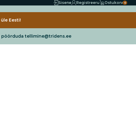
Sisene
Registreeru
Ostukorv
0
üle Eesti!
e pöörduda tellimine@tridens.ee