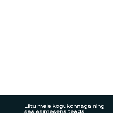
Liitu meie kogukonnaga ning
saa esimesena teada