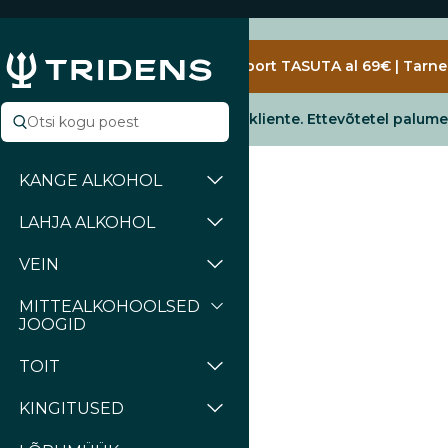
Jäta vahele
Transport TASUTA al 69€ | Tarne 
E-poes teenindame vaid erakliente. Ettevõtetel palum
KANGE ALKOHOL
LAHJA ALKOHOL
VEIN
MITTEALKOHOOLSED
JOOGID
TOIT
KINGITUSED