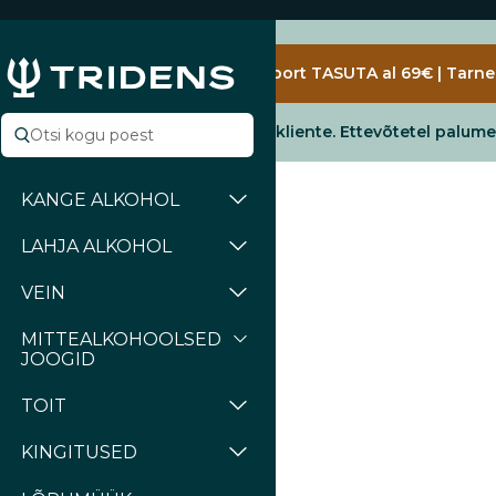
Jäta vahele
Transport TASUTA al 69€ | Tarne 
E-poes teenindame vaid erakliente. Ettevõtetel palum
KANGE ALKOHOL
LAHJA ALKOHOL
VEIN
MITTEALKOHOOLSED
JOOGID
TOIT
KINGITUSED