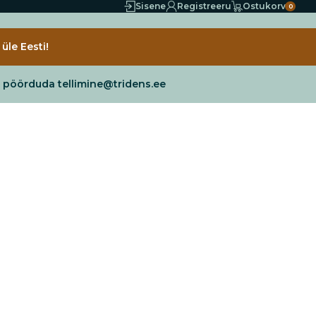
Sisene
Registreeru
Ostukorv
0
üle Eesti!
e pöörduda tellimine@tridens.ee