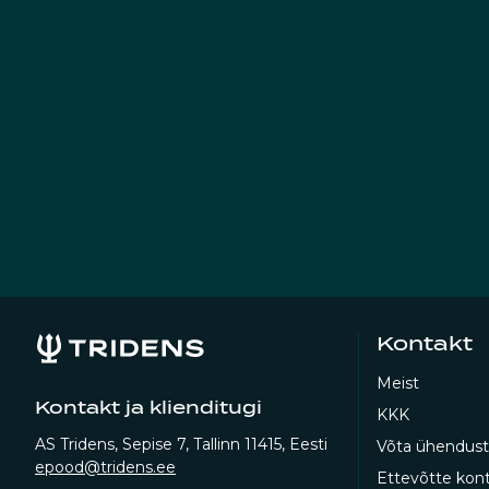
Tähistamaks Piper-H
piiratud kogust „La
Rare Champagne on a
teadmised ja ainula
Viimase neljakümne
mida on toodetud v
Kontakt
Meist
Kontakt ja klienditugi
KKK
AS Tridens, Sepise 7, Tallinn 11415, Eesti
Võta ühendust
epood@tridens.ee
Ettevõtte kont