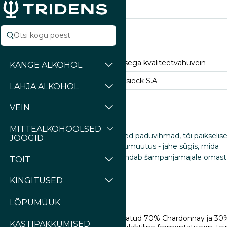
Chardonnay,Pinot Noir
Kuiv
%
12% vol
Kaitstud päritolunimetusega kvaliteetvahuvein
KANGE ALKOHOL
Champagne P.& C. Heidsieck S.A
LAHJA ALKOHOL
3
VEIN
MITTEALKOHOOLSED
ja kevadet, mida täiendasid kaootilised paduvihmad, tõi päikselise
JOOGID
mid. Septembris leidis aset ilmastikumuutus - jahe sügis, mida
d tuuled. Rare Millésime 2013 väljendab šampanjamajale omast
TOIT
ilisi noote.
KINGITUSED
ed
LÕPUMÜÜK
Rare Millésime 2013 on valmistatud 70% Chardonnay ja 30
KASTIPAKKUMISED