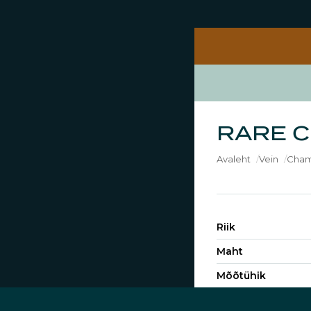
RARE C
Avaleht
Vein
Cha
Riik
Maht
Mõõtühik
Piirkond