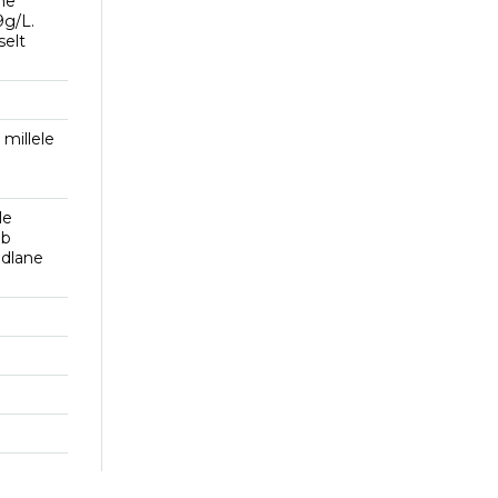
ine
9g/L.
selt
millele
le
eb
idlane