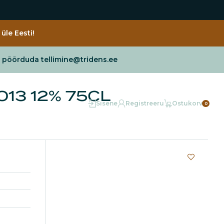
üle Eesti!
e pöörduda tellimine@tridens.ee
13 12% 75CL
Sisene
Registreeru
Ostukorv
0