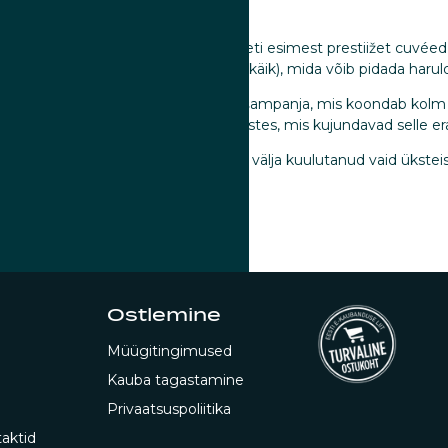
eidsieck sajandat aastapäeva, esitleti esimest prestiižet cuvée
 Cuvée du Centenaire“ (sajandi aastakäik), mida võib pidada harul
lati piiratud koguses aastakäigu šampanja, mis koondab kolm olul
adne kelder optimaalsetes tingumustes, mis kujundavad selle erak
 aasta jooksul on Rare Champagne välja kuulutanud vaid ükstei
aid piiratud koguses.
Ostlemine
Müügitingimused
Kauba tagastamine
Privaatsuspoliitika
aktid