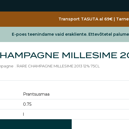
Jäta vahele
Transport TASUTA al 69€ | Tarne 
E-poes teenindame vaid erakliente. Ettevõtetel palum
HAMPAGNE MILLESIME 20
mpagne
RARE CHAMPAGNE MILLESIME 2013 12% 75CL
Prantsusmaa
0.75
l
Champagne