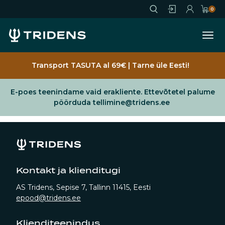
Jäta vahele
0
Ava
Sisene
Registreeru
Ostukorv
Transport TASUTA al 69€ | Tarne üle Eesti!
E-poes teenindame vaid erakliente. Ettevõtetel palume
pöörduda tellimine@tridens.ee
Kontakt ja klienditugi
AS Tridens, Sepise 7, Tallinn 11415, Eesti
epood@tridens.ee
Klienditeenindus