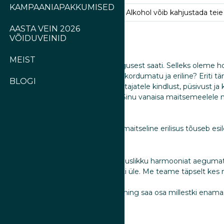
KAMPAANIAPAKKUMISED
Tähelepanu! Tegemist on alkoholiga. Alkohol võib kahjustada teie 
AASTA VEIN 2026
VÕIDUVEINID
MEIST
ektsus on olnud meile tähtis juba algusest saati. Selleks oleme ho
est miks muuta miskit, mis juba on kordumatu ja eriline? Eriti 
BLOGI
usest, pakub Jägermeister oma austajatele kindlust, püsivust ja
ermeistri jääkülma sõõmu elamus oli Sinu vanaisa maitsemeelele 
ülm”, sest selle meisterliku likööri maitseline erilisus tõuseb e
eriv eesmärk on alati olnud hoida täiuslikku harmooniat aegumat
 pühendumuse ja ainulaadse retsepti üle. Me teame täpselt kes
ed Jägermeistri müstilistele võlule ning saa osa millestki enamas