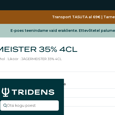
Jäta vahele
Transport TASUTA al 69€ | Tarne 
E-poes teenindame vaid erakliente. Ettevõtetel palum
EISTER 35% 4CL
hol
Liköör
JÄGERMEISTER 35% 4CL
Saksamaa
0.04
l
%
35% vol